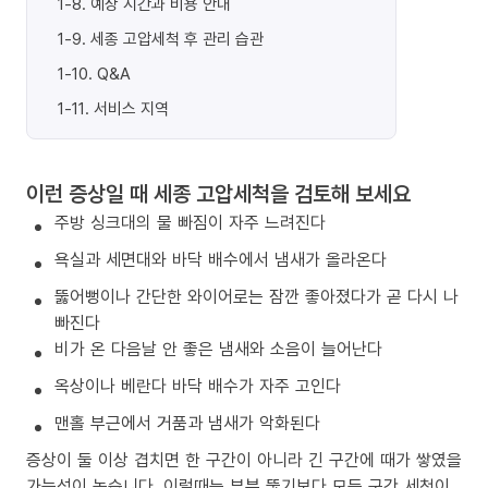
1-8
.
예상 시간과 비용 안내
1-9
.
세종 고압세척 후 관리 습관
1-10
.
Q&A
1-11
.
서비스 지역
이런 증상일 때 세종 고압세척을 검토해 보세요
주방 싱크대의 물 빠짐이 자주 느려진다
욕실과 세면대와 바닥 배수에서 냄새가 올라온다
뚫어뻥이나 간단한 와이어로는 잠깐 좋아졌다가 곧 다시 나
빠진다
비가 온 다음날 안 좋은 냄새와 소음이 늘어난다
옥상이나 베란다 바닥 배수가 자주 고인다
맨홀 부근에서 거품과 냄새가 악화된다
증상이 둘 이상 겹치면 한 구간이 아니라 긴 구간에 때가 쌓였을
가능성이 높습니다. 이럴때는 부분 뚫기보다 모든 구간 세척이