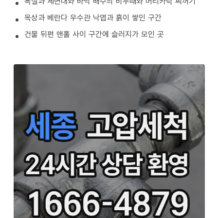
욕실과 세면대와 바닥 배수의 비누때와 머리카락 찌꺼기
옥상과 베란다 우수관 낙엽과 흙이 쌓인 구간
건물 뒤편 맨홀 사이 구간에 슬러지가 모인 곳