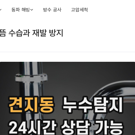
동파 해빙
방수 공사
고압세척
뜸 수습과 재발 방지