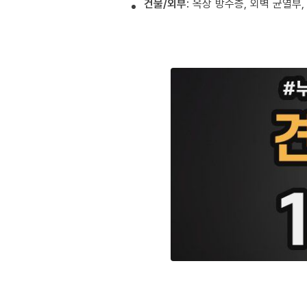
건물/외부
: 옥상 방수층, 외벽 균열부