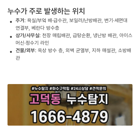
누수가 주로 발생하는 위치
주거
: 욕실/부엌 배·급수관, 보일러/난방배관, 변기·세면대
연결부, 베란다 방수층
상가/사무실
: 천장 매립배관, 급탕순환, 냉난방 배관, 아이스
머신·정수기 라인
건물/외부
: 옥상 방수 층, 외벽 균열부, 지하 매설관, 소방배
관