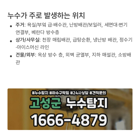
누수가 주로 발생하는 위치
주거
: 욕실/부엌 급·배수관, 난방배관/보일러, 세면대·변기
연결부, 베란다 방수층
상가/사무실
: 천장 매립배관, 급탕순환, 냉난방 배관, 정수기
·아이스머신 라인
건물/외부
: 옥상 방수 층, 외벽 균열부, 지하 매설관, 소방배
관