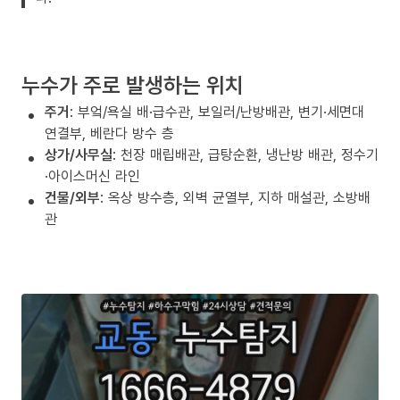
누수가 주로 발생하는 위치
주거
: 부엌/욕실 배·급수관, 보일러/난방배관, 변기·세면대
연결부, 베란다 방수 층
상가/사무실
: 천장 매립배관, 급탕순환, 냉난방 배관, 정수기
·아이스머신 라인
건물/외부
: 옥상 방수층, 외벽 균열부, 지하 매설관, 소방배
관