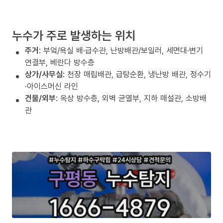
누수가 주로 발생하는 위치
주거
: 부엌/욕실 배·급수관, 난방배관/보일러, 세면대·변기
연결부, 베란다 방수층
상가/사무실
: 천장 매립배관, 급탕순환, 냉난방 배관, 정수기
·아이스머신 라인
건물/외부
: 옥상 방수층, 외벽 균열부, 지하 매설관, 소방배
관