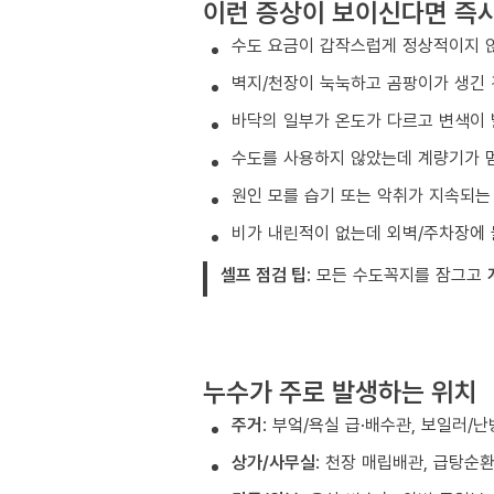
이런 증상이 보이신다면 즉
수도 요금이 갑작스럽게 정상적이지 
벽지/천장이 눅눅하고 곰팡이가 생긴
바닥의 일부가 온도가 다르고 변색이 
수도를 사용하지 않았는데 계량기가 
원인 모를 습기 또는 악취가 지속되는 
비가 내린적이 없는데 외벽/주차장에
셀프 점검 팁
: 모든 수도꼭지를 잠그고
누수가 주로 발생하는 위치
주거
: 부엌/욕실 급·배수관, 보일러/
상가/사무실
: 천장 매립배관, 급탕순