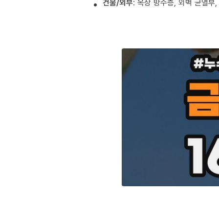
건물/외부
: 옥상 방수층, 외벽 균열부