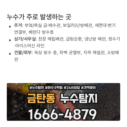
누수가 주로 발생하는 곳
주거
: 부엌/욕실 급·배수관, 보일러/난방배관, 세면대·변기
연결부, 베란다 방수층
상가/사무실
: 천장 매립배관, 급탕순환, 냉난방 배관, 정수기
·아이스머신 라인
건물/외부
: 옥상 방수 층, 외벽 균열부, 지하 매설관, 소방배
관