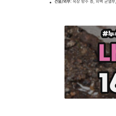
건물/외부
: 옥상 방수 층, 외벽 균열