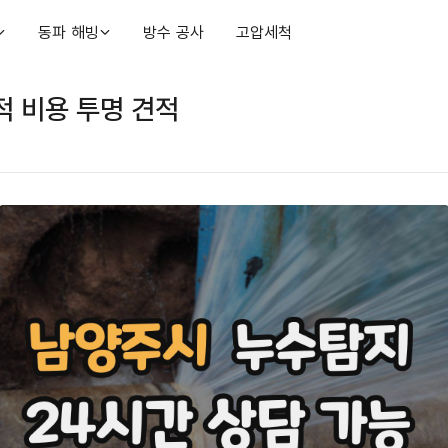
동파 해빙
방수 공사
고압세척
 비용 투명 견적