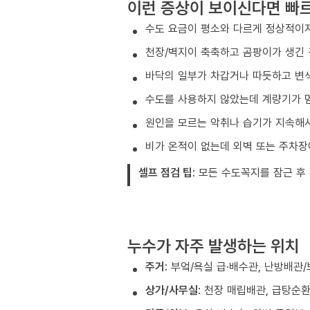
이런 증상이 보이신다면 빠
수도 요금이 평소와 다르게 정상적이지
천장/벽지이 축축하고 곰팡이가 생긴
바닥의 일부가 차갑거나 따듯하고 변색
수도를 사용하지 않았는데 계량기가 
원인을 모르는 악취나 습기가 지속해서
비가 온적이 없는데 외벽 또는 주차장
셀프 점검 팁
: 모든 수도꼭지를 잠근 후
누수가 자주 발생하는 위치
주거
: 부엌/욕실 급·배수관, 난방배관
상가/사무실
: 천장 매립배관, 급탕순