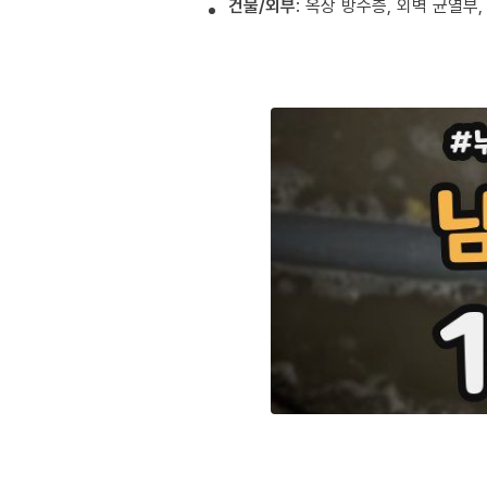
건물/외부
: 옥상 방수층, 외벽 균열부