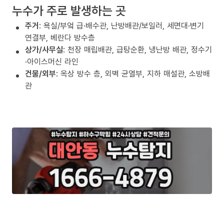
누수가 주로 발생하는 곳
주거
: 욕실/부엌 급·배수관, 난방배관/보일러, 세면대·변기
연결부, 베란다 방수층
상가/사무실
: 천장 매립배관, 급탕순환, 냉난방 배관, 정수기
·아이스머신 라인
건물/외부
: 옥상 방수 층, 외벽 균열부, 지하 매설관, 소방배
관