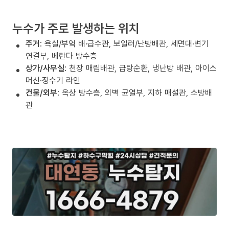
누수가 주로 발생하는 위치
주거
: 욕실/부엌 배·급수관, 보일러/난방배관, 세면대·변기
연결부, 베란다 방수층
상가/사무실
: 천장 매립배관, 급탕순환, 냉난방 배관, 아이스
머신·정수기 라인
건물/외부
: 옥상 방수층, 외벽 균열부, 지하 매설관, 소방배
관