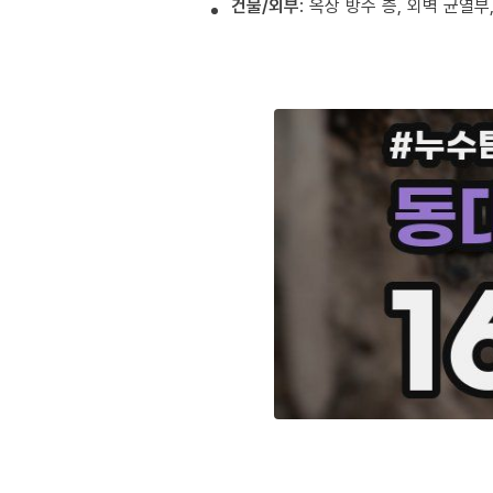
건물/외부
: 옥상 방수 층, 외벽 균열