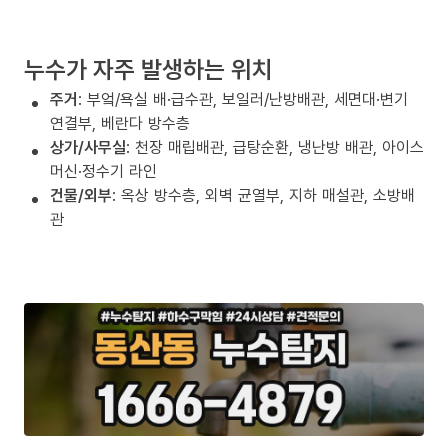
누수가 자주 발생하는 위치
주거
: 부엌/욕실 배·급수관, 보일러/난방배관, 세면대·변기
연결부, 베란다 방수층
상가/사무실
: 천장 매립배관, 급탕순환, 냉난방 배관, 아이스
머신·정수기 라인
건물/외부
: 옥상 방수층, 외벽 균열부, 지하 매설관, 소방배
관