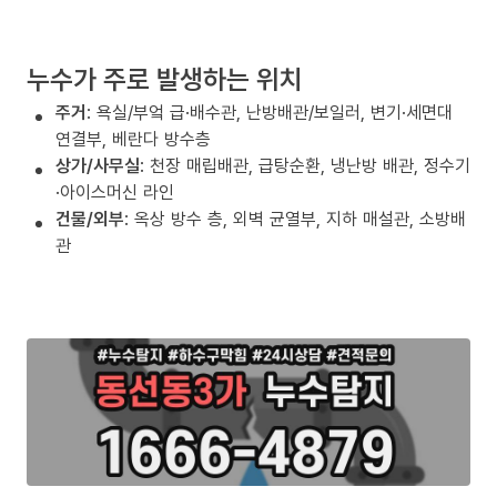
누수가 주로 발생하는 위치
주거
: 욕실/부엌 급·배수관, 난방배관/보일러, 변기·세면대
연결부, 베란다 방수층
상가/사무실
: 천장 매립배관, 급탕순환, 냉난방 배관, 정수기
·아이스머신 라인
건물/외부
: 옥상 방수 층, 외벽 균열부, 지하 매설관, 소방배
관