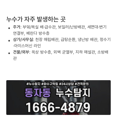
누수가 자주 발생하는 곳
주거
: 부엌/욕실 배·급수관, 보일러/난방배관, 세면대·변기
연결부, 베란다 방수층
상가/사무실
: 천장 매립배관, 급탕순환, 냉난방 배관, 정수기
·아이스머신 라인
건물/외부
: 옥상 방수층, 외벽 균열부, 지하 매설관, 소방배
관