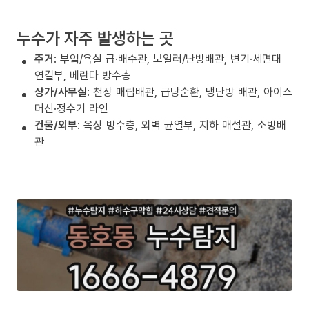
누수가 자주 발생하는 곳
주거
: 부엌/욕실 급·배수관, 보일러/난방배관, 변기·세면대
연결부, 베란다 방수층
상가/사무실
: 천장 매립배관, 급탕순환, 냉난방 배관, 아이스
머신·정수기 라인
건물/외부
: 옥상 방수층, 외벽 균열부, 지하 매설관, 소방배
관