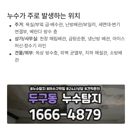
누수가 주로 발생하는 위치
주거
: 욕실/부엌 급·배수관, 난방배관/보일러, 세면대·변기
연결부, 베란다 방수 층
상가/사무실
: 천장 매립배관, 급탕순환, 냉난방 배관, 아이스
머신·정수기 라인
건물/외부
: 옥상 방수층, 외벽 균열부, 지하 매설관, 소방배
관