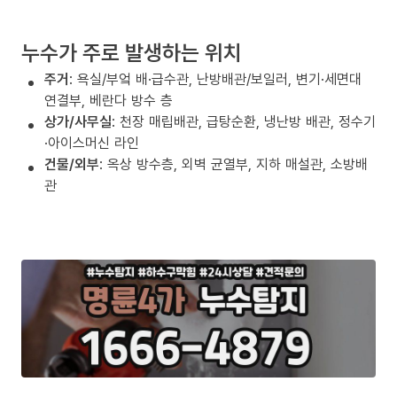
누수가 주로 발생하는 위치
주거
: 욕실/부엌 배·급수관, 난방배관/보일러, 변기·세면대
연결부, 베란다 방수 층
상가/사무실
: 천장 매립배관, 급탕순환, 냉난방 배관, 정수기
·아이스머신 라인
건물/외부
: 옥상 방수층, 외벽 균열부, 지하 매설관, 소방배
관