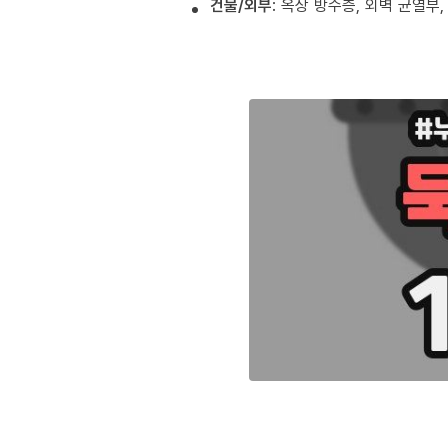
건물/외부
: 옥상 방수층, 외벽 균열부