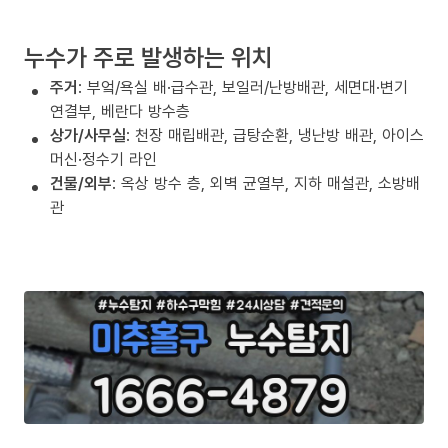
누수가 주로 발생하는 위치
주거
: 부엌/욕실 배·급수관, 보일러/난방배관, 세면대·변기
연결부, 베란다 방수층
상가/사무실
: 천장 매립배관, 급탕순환, 냉난방 배관, 아이스
머신·정수기 라인
건물/외부
: 옥상 방수 층, 외벽 균열부, 지하 매설관, 소방배
관