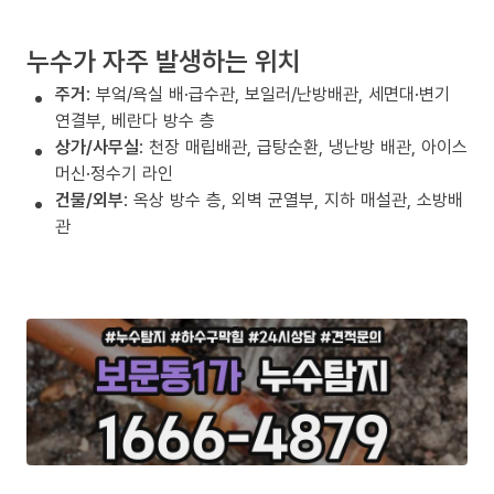
누수가 자주 발생하는 위치
주거
: 부엌/욕실 배·급수관, 보일러/난방배관, 세면대·변기
연결부, 베란다 방수 층
상가/사무실
: 천장 매립배관, 급탕순환, 냉난방 배관, 아이스
머신·정수기 라인
건물/외부
: 옥상 방수 층, 외벽 균열부, 지하 매설관, 소방배
관