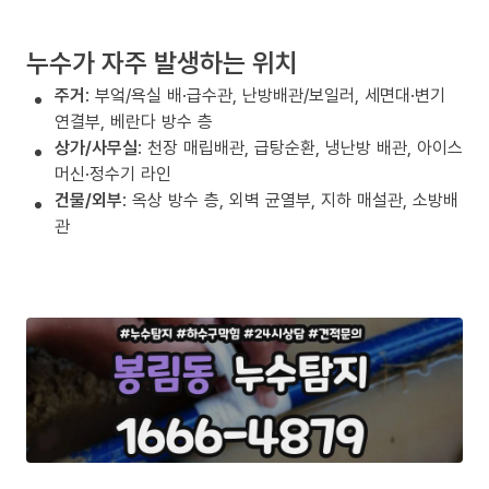
누수가 자주 발생하는 위치
주거
: 부엌/욕실 배·급수관, 난방배관/보일러, 세면대·변기
연결부, 베란다 방수 층
상가/사무실
: 천장 매립배관, 급탕순환, 냉난방 배관, 아이스
머신·정수기 라인
건물/외부
: 옥상 방수 층, 외벽 균열부, 지하 매설관, 소방배
관