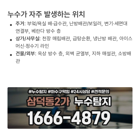
누수가 자주 발생하는 위치
주거
: 부엌/욕실 배·급수관, 난방배관/보일러, 변기·세면대
연결부, 베란다 방수 층
상가/사무실
: 천장 매립배관, 급탕순환, 냉난방 배관, 아이스
머신·정수기 라인
건물/외부
: 옥상 방수 층, 외벽 균열부, 지하 매설관, 소방배
관