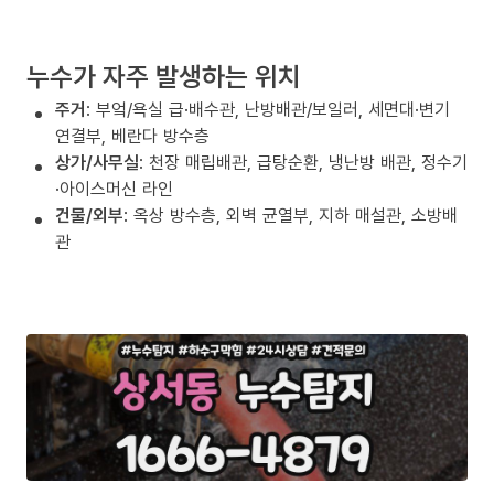
누수가 자주 발생하는 위치
주거
: 부엌/욕실 급·배수관, 난방배관/보일러, 세면대·변기
연결부, 베란다 방수층
상가/사무실
: 천장 매립배관, 급탕순환, 냉난방 배관, 정수기
·아이스머신 라인
건물/외부
: 옥상 방수층, 외벽 균열부, 지하 매설관, 소방배
관