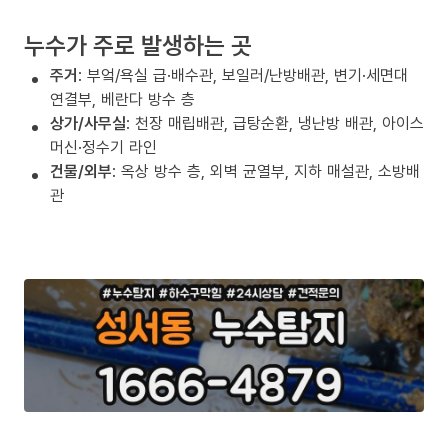
누수가 주로 발생하는 곳
주거
: 부엌/욕실 급·배수관, 보일러/난방배관, 변기·세면대
연결부, 베란다 방수 층
상가/사무실
: 천장 매립배관, 급탕순환, 냉난방 배관, 아이스
머신·정수기 라인
건물/외부
: 옥상 방수 층, 외벽 균열부, 지하 매설관, 소방배
관