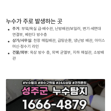
누수가 주로 발생하는 곳
주거
: 부엌/욕실 급·배수관, 난방배관/보일러, 변기·세면대
연결부, 베란다 방수층
상가/사무실
: 천장 매립배관, 급탕순환, 냉난방 배관, 아이스
머신·정수기 라인
건물/외부
: 옥상 방수 층, 외벽 균열부, 지하 매설관, 소방배
관