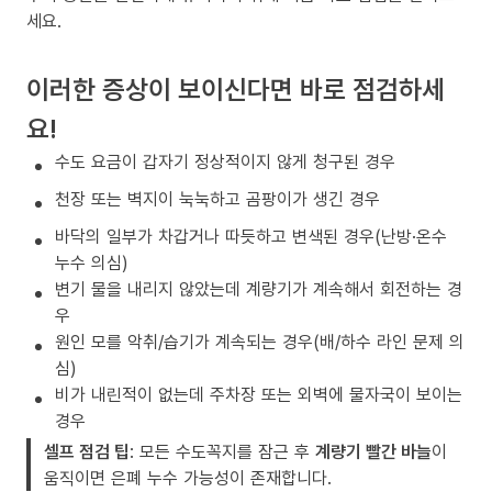
세요.
이러한 증상이 보이신다면 바로 점검하세
요!
수도 요금이 갑자기 정상적이지 않게 청구된 경우
천장 또는 벽지이 눅눅하고 곰팡이가 생긴 경우
바닥의 일부가 차갑거나 따듯하고 변색된 경우(난방·온수
누수 의심)
변기 물을 내리지 않았는데 계량기가 계속해서 회전하는 경
우
원인 모를 악취/습기가 계속되는 경우(배/하수 라인 문제 의
심)
비가 내린적이 없는데 주차장 또는 외벽에 물자국이 보이는
경우
셀프 점검 팁
: 모든 수도꼭지를 잠근 후
계량기 빨간 바늘
이
움직이면 은폐 누수 가능성이 존재합니다.