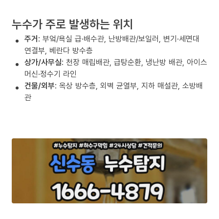
누수가 주로 발생하는 위치
주거
: 부엌/욕실 급·배수관, 난방배관/보일러, 변기·세면대
연결부, 베란다 방수층
상가/사무실
: 천장 매립배관, 급탕순환, 냉난방 배관, 아이스
머신·정수기 라인
건물/외부
: 옥상 방수층, 외벽 균열부, 지하 매설관, 소방배
관