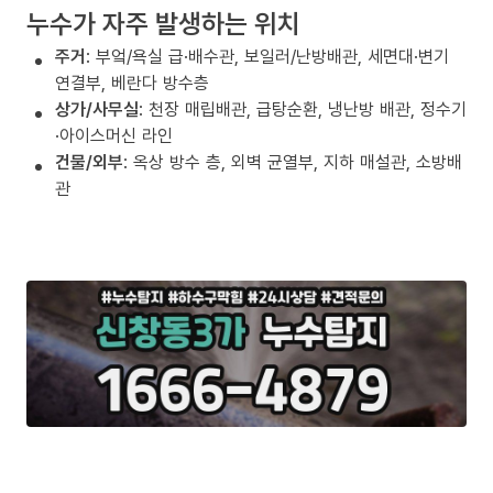
누수가 자주 발생하는 위치
주거
: 부엌/욕실 급·배수관, 보일러/난방배관, 세면대·변기
연결부, 베란다 방수층
상가/사무실
: 천장 매립배관, 급탕순환, 냉난방 배관, 정수기
·아이스머신 라인
건물/외부
: 옥상 방수 층, 외벽 균열부, 지하 매설관, 소방배
관