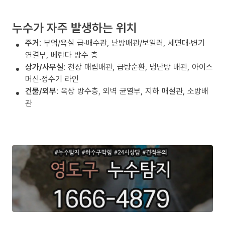
누수가 자주 발생하는 위치
주거
: 부엌/욕실 급·배수관, 난방배관/보일러, 세면대·변기
연결부, 베란다 방수 층
상가/사무실
: 천장 매립배관, 급탕순환, 냉난방 배관, 아이스
머신·정수기 라인
건물/외부
: 옥상 방수층, 외벽 균열부, 지하 매설관, 소방배
관