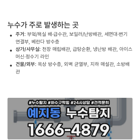
누수가 주로 발생하는 곳
주거
: 부엌/욕실 배·급수관, 보일러/난방배관, 세면대·변기
연결부, 베란다 방수층
상가/사무실
: 천장 매립배관, 급탕순환, 냉난방 배관, 아이스
머신·정수기 라인
건물/외부
: 옥상 방수층, 외벽 균열부, 지하 매설관, 소방배
관