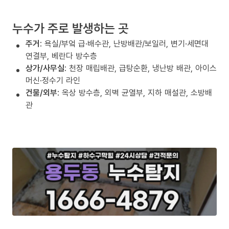
누수가 주로 발생하는 곳
주거
: 욕실/부엌 급·배수관, 난방배관/보일러, 변기·세면대
연결부, 베란다 방수층
상가/사무실
: 천장 매립배관, 급탕순환, 냉난방 배관, 아이스
머신·정수기 라인
건물/외부
: 옥상 방수층, 외벽 균열부, 지하 매설관, 소방배
관