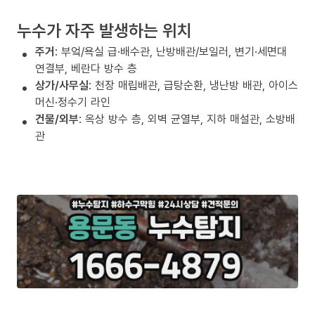
누수가 자주 발생하는 위치
주거
: 부엌/욕실 급·배수관, 난방배관/보일러, 변기·세면대
연결부, 베란다 방수 층
상가/사무실
: 천장 매립배관, 급탕순환, 냉난방 배관, 아이스
머신·정수기 라인
건물/외부
: 옥상 방수 층, 외벽 균열부, 지하 매설관, 소방배
관