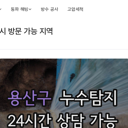
동파 해빙
방수 공사
고압세척
시 방문 가능 지역