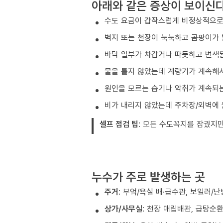
아래와 같은 증상이 보이신다
수도 요금이 갑작스럽게 비정상적으로
벽지 또는 천장이 눅눅하고 곰팡이가
바닥 일부가 차갑거나 따듯하고 변색된
물을 틀지 않았는데 계량기가 계속해
원인을 모르는 습기나 악취가 계속되는
비가 내리지 않았는데 주차장/외벽에
셀프 점검 팁
: 모든 수도꼭지를 잠궜지
누수가 주로 발생하는 곳
주거
: 부엌/욕실 배·급수관, 보일러/
상가/사무실
: 천장 매립배관, 급탕순