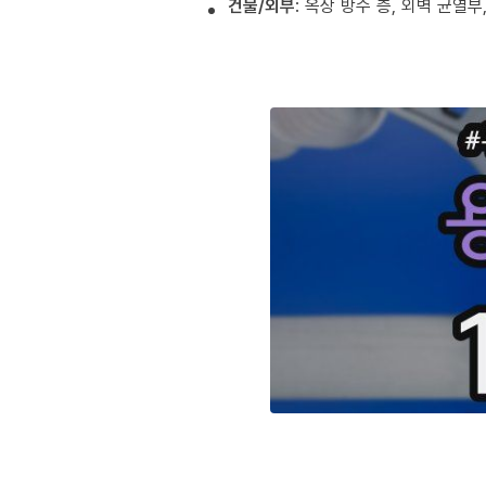
건물/외부
: 옥상 방수 층, 외벽 균열