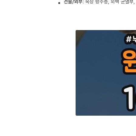
건물/외부
: 옥상 방수층, 외벽 균열부