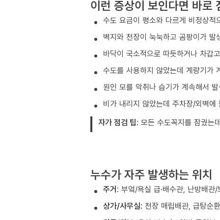
이런 증상이 보인다면 바로 
수도 요금이 평소와 다르게 비정상적
벽지와 천장이 눅눅하고 곰팡이가 발
바닥이 국소적으로 따듯하거나 차갑고 
수도를 사용하지 않았는데 계량기가 
원인 모를 악취나 습기가 계속해서 발
비가 내리지 않았는데 주차장/외벽에
자가 점검 팁
: 모든 수도꼭지를 잠궜는
누수가 자주 발생하는 위치
주거
: 부엌/욕실 급·배수관, 난방배관
상가/사무실
: 천장 매립배관, 급탕순