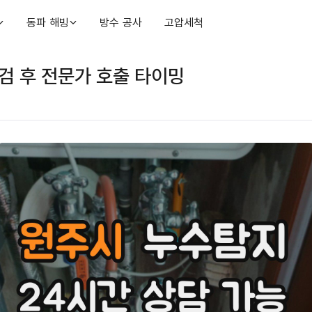
동파 해빙
방수 공사
고압세척
검 후 전문가 호출 타이밍