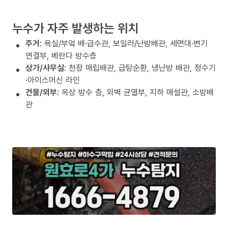
누수가 자주 발생하는 위치
주거
: 욕실/부엌 배·급수관, 보일러/난방배관, 세면대·변기
연결부, 베란다 방수층
상가/사무실
: 천장 매립배관, 급탕순환, 냉난방 배관, 정수기
·아이스머신 라인
건물/외부
: 옥상 방수 층, 외벽 균열부, 지하 매설관, 소방배
관