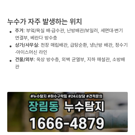
누수가 자주 발생하는 위치
주거
: 부엌/욕실 배·급수관, 난방배관/보일러, 세면대·변기
연결부, 베란다 방수층
상가/사무실
: 천장 매립배관, 급탕순환, 냉난방 배관, 정수기
·아이스머신 라인
건물/외부
: 옥상 방수층, 외벽 균열부, 지하 매설관, 소방배
관