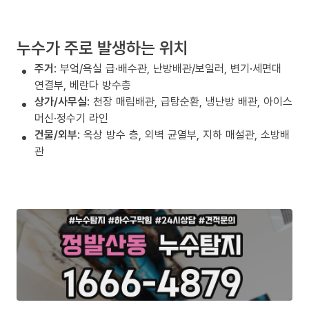
누수가 주로 발생하는 위치
주거
: 부엌/욕실 급·배수관, 난방배관/보일러, 변기·세면대
연결부, 베란다 방수층
상가/사무실
: 천장 매립배관, 급탕순환, 냉난방 배관, 아이스
머신·정수기 라인
건물/외부
: 옥상 방수 층, 외벽 균열부, 지하 매설관, 소방배
관