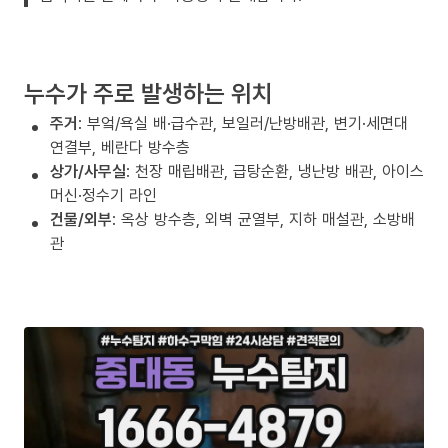
누수가 주로 발생하는 위치
주거
: 부엌/욕실 배·급수관, 보일러/난방배관, 변기·세면대
연결부, 베란다 방수층
상가/사무실
: 천장 매립배관, 급탕순환, 냉난방 배관, 아이스
머신·정수기 라인
건물/외부
: 옥상 방수층, 외벽 균열부, 지하 매설관, 소방배
관