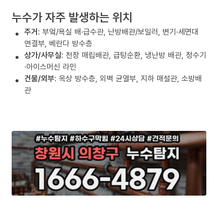
누수가 자주 발생하는 위치
주거
: 부엌/욕실 배·급수관, 난방배관/보일러, 변기·세면대
연결부, 베란다 방수층
상가/사무실
: 천장 매립배관, 급탕순환, 냉난방 배관, 정수기
·아이스머신 라인
건물/외부
: 옥상 방수층, 외벽 균열부, 지하 매설관, 소방배
관