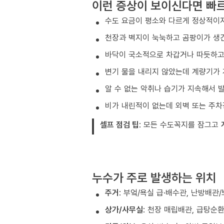
이런 증상이 보이신다면 빠
수도 요금이 평소와 다르게 정상적이지
천장과 벽지이 눅눅하고 곰팡이가 생
바닥이 국소적으로 차갑거나 따듯하고 
변기 물을 내리지 않았는데 계량기가
알 수 없는 악취나 습기가 지속해서 
비가 내린적이 없는데 외벽 또는 주
셀프 점검 팁
: 모든 수도꼭지를 잠그고
누수가 주로 발생하는 위치
주거
: 부엌/욕실 급·배수관, 난방배관
상가/사무실
: 천장 매립배관, 급탕순