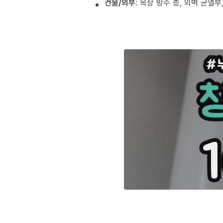
건물/외부
: 옥상 방수 층, 외벽 균열