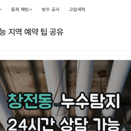
동파 해빙
방수 공사
고압세척
능 지역 예약 팁 공유