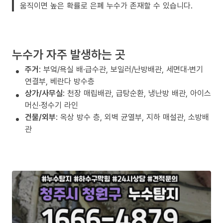
움직이면 높은 확률로 은폐 누수가 존재할 수 있습니다.
누수가 자주 발생하는 곳
주거
: 부엌/욕실 배·급수관, 보일러/난방배관, 세면대·변기
연결부, 베란다 방수층
상가/사무실
: 천장 매립배관, 급탕순환, 냉난방 배관, 아이스
머신·정수기 라인
건물/외부
: 옥상 방수 층, 외벽 균열부, 지하 매설관, 소방배
관