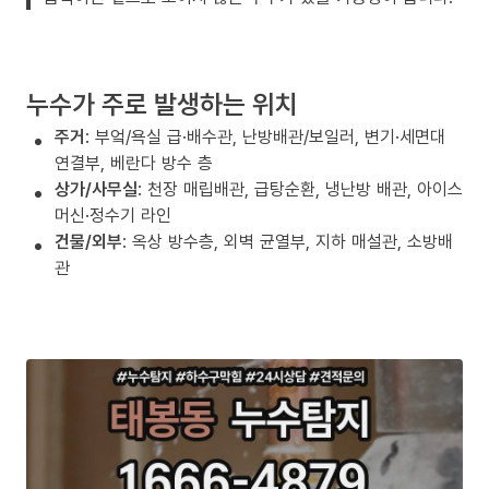
누수가 주로 발생하는 위치
주거
: 부엌/욕실 급·배수관, 난방배관/보일러, 변기·세면대
연결부, 베란다 방수 층
상가/사무실
: 천장 매립배관, 급탕순환, 냉난방 배관, 아이스
머신·정수기 라인
건물/외부
: 옥상 방수층, 외벽 균열부, 지하 매설관, 소방배
관