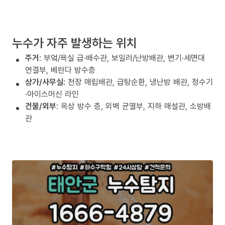
누수가 자주 발생하는 위치
주거
: 부엌/욕실 급·배수관, 보일러/난방배관, 변기·세면대
연결부, 베란다 방수층
상가/사무실
: 천장 매립배관, 급탕순환, 냉난방 배관, 정수기
·아이스머신 라인
건물/외부
: 옥상 방수 층, 외벽 균열부, 지하 매설관, 소방배
관