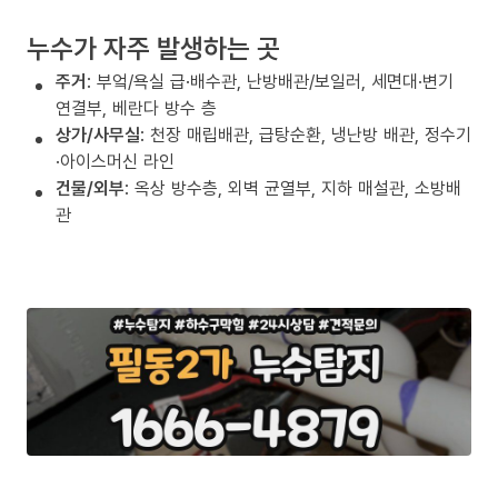
누수가 자주 발생하는 곳
주거
: 부엌/욕실 급·배수관, 난방배관/보일러, 세면대·변기
연결부, 베란다 방수 층
상가/사무실
: 천장 매립배관, 급탕순환, 냉난방 배관, 정수기
·아이스머신 라인
건물/외부
: 옥상 방수층, 외벽 균열부, 지하 매설관, 소방배
관