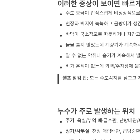
이러한 증상이 보이면 빠르
수도 요금이 갑작스럽게 비정상적으로
천장과 벽지이 눅눅하고 곰팡이가 생
바닥이 국소적으로 따듯하거나 차갑고 
물을 틀지 않았는데 계량기가 계속해
알 수 없는 악취나 습기가 계속해서 
비가 온적이 없는데 외벽/주차장에 물
셀프 점검 팁
: 모든 수도꼭지를 잠그고
누수가 주로 발생하는 위치
주거
: 욕실/부엌 배·급수관, 난방배관
상가/사무실
: 천장 매립배관, 급탕순