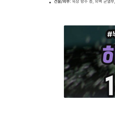
건물/외부
: 옥상 방수 층, 외벽 균열