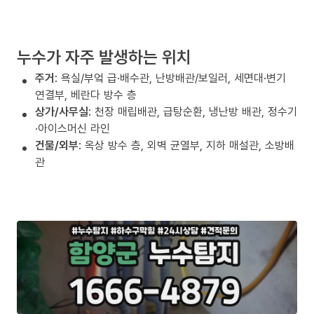
누수가 자주 발생하는 위치
주거
: 욕실/부엌 급·배수관, 난방배관/보일러, 세면대·변기
연결부, 베란다 방수 층
상가/사무실
: 천장 매립배관, 급탕순환, 냉난방 배관, 정수기
·아이스머신 라인
건물/외부
: 옥상 방수 층, 외벽 균열부, 지하 매설관, 소방배
관