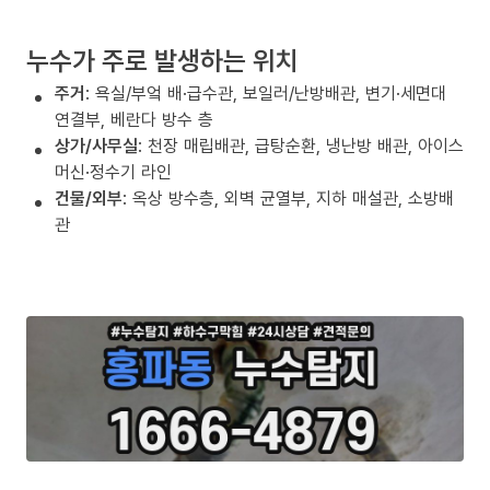
누수가 주로 발생하는 위치
주거
: 욕실/부엌 배·급수관, 보일러/난방배관, 변기·세면대
연결부, 베란다 방수 층
상가/사무실
: 천장 매립배관, 급탕순환, 냉난방 배관, 아이스
머신·정수기 라인
건물/외부
: 옥상 방수층, 외벽 균열부, 지하 매설관, 소방배
관