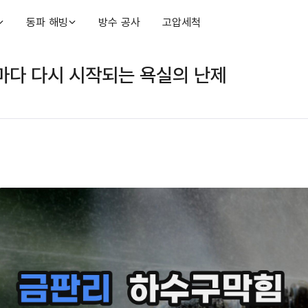
동파 해빙
방수 공사
고압세척
마다 다시 시작되는 욕실의 난제