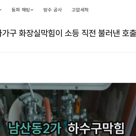
동파 해빙
방수 공사
고압세척
다가구 화장실막힘이 소등 직전 불러낸 호