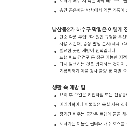
세탁기 배수 시 욕실·바닥 배수구로 
층간 공용배관 방향에서 역류·거품이 
남산동2가 하수구 막힘은 이렇게 
단순 약품 투입보다 원인 규명을 우선
사용 시간대, 증상 발생 순서(세탁→욕
필요한 곳만 개방이 원칙입니다.
트랩·피트·점검구 등 접근 가능한 지
다시 발생하는 것을 방지하는 것까지
기름찌꺼기·이물·경사 불량 등 재발 
생활 속 예방 팁
요리 후 오일은 키친타월 또는 전용통
머리카락이나 이물질은 욕실 사용 직후
장기간 비우는 공간은 트랩에 물을 채
세탁기는 이물질 필터와 배수 호스를 